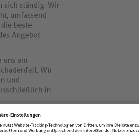
 sich ständig. Wir
cht, umfassend
 die beste
des Angebot
ie uns am
chadenfall. Wir
on und
sschließlich in
stungen für Gewerbekunden