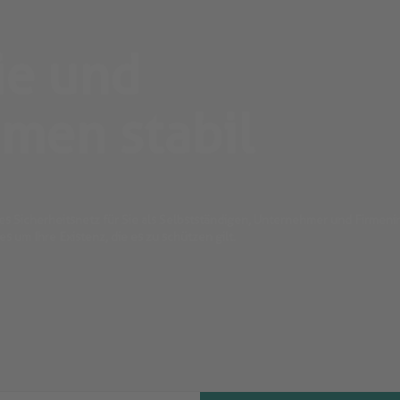
ie und
men stabil
les Sicherheitsnetz für Sie als Selbstständigen, Unternehmer und Firmeni
 um Ihre Existenz, die es zu schützen gilt.