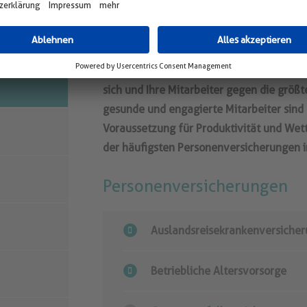
Für Sie als Firmeninhaber, Selbständigen 
sich und Ihre Mitarbeiter gegen die größ
gesunde und engagierte Mitarbeiter sind 
Voraussetzung für Produktivität und Wett
der häufigsten Personenversicherungen i
Personenversicherungen
Auslandsreisekrankenversicheru
Betriebliche Altersvorsorge