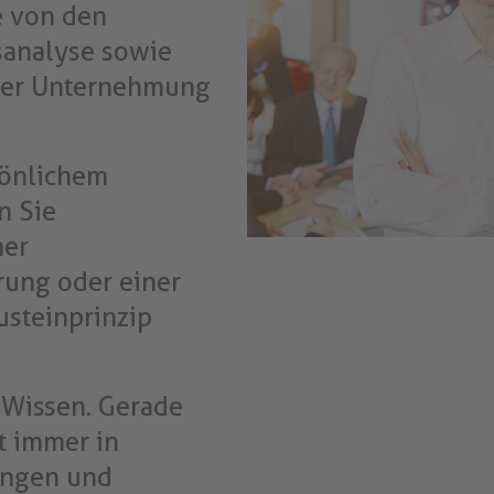
e von den
sanalyse sowie
hrer Unternehmung
sönlichem
n Sie
ner
rung oder einer
usteinprinzip
 Wissen. Gerade
t immer in
ungen und