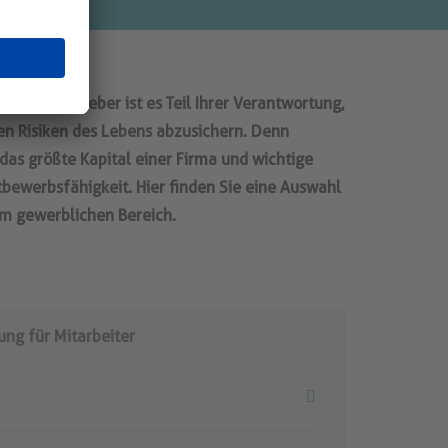
oder Arbeitgeber ist es Teil Ihrer Verantwortung,
ten Risiken des Lebens abzusichern. Denn
das größte Kapital einer Firma und wichtige
bewerbsfähigkeit. Hier finden Sie eine Auswahl
m gewerblichen Bereich.
ng für Mitarbeiter