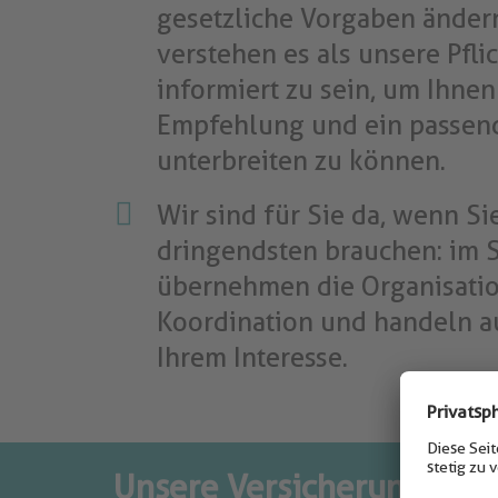
gesetzliche Vorgaben ändern
verstehen es als unsere Pfli
informiert zu sein, um Ihnen
Empfehlung und ein passen
unterbreiten zu können.
Wir sind für Sie da, wenn S
dringendsten brauchen: im S
übernehmen die Organisati
Koordination und handeln au
Ihrem Interesse.
Unsere Versicherungslei