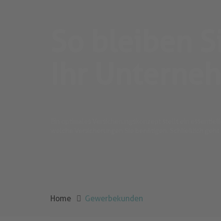
So bleiben S
Ihr Unterneh
Ein optimales Versicherungskonzept stellt ein essentiel
welche Versicherungen Sie benötigen. Schließlich geht es
Home
Gewerbekunden