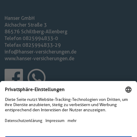
Hanser GmbH
Aichacher Straße 3
86576 Schiltberg-Allenberg
Telefon 08259 94833-0
Telefax 08259 94833-29
info@hanser-versicherungen.de
www.hanser-versicherungen.de
Öffnungszeiten
Montag - Freitag 08.00 - 12.00 Uhr
Montag - Donnerstag 13.00 - 17.00 Uhr
sowie nach Vereinbarung